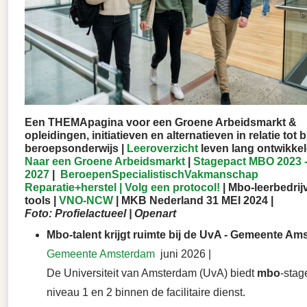
Een THEMApagina voor een Groene Arbeidsmarkt &
opleidingen, initiatieven en alternatieven in relatie tot 
beroepsonderwijs |
Leeroverzicht
leven lang ontwikke
Naar een Groene Arbeidsmarkt
|
Stagepact MBO 2023 
2027
|
BeroepenSpecialistischVakmanschap
Reparatie+herstel | Volg een protocol!
| Mbo-leerbedrij
tools |
VNO-NCW
|
MKB Nederland 31 MEI 2024 |
Foto: Profielactueel | Openart
Mbo-talent krijgt ruimte bij de UvA - Gemeente A
Gemeente Amsterdam
juni 2026 |
De Universiteit van Amsterdam (UvA) biedt
mbo
-stag
niveau 1 en 2 binnen de facilitaire dienst.