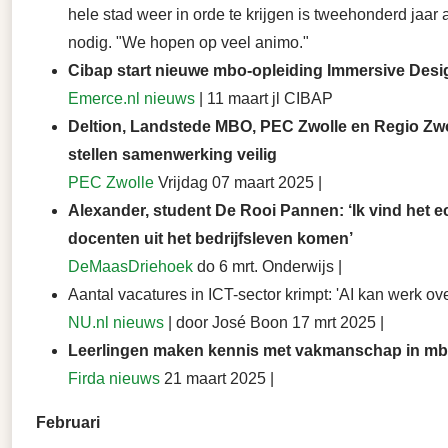
hele stad weer in orde te krijgen is tweehonderd jaar
nodig. "We hopen op veel animo."
Cibap start nieuwe mbo-opleiding Immersive Desi
Emerce.nl nieuws
| 11 maart jl CIBAP
Deltion, Landstede MBO, PEC Zwolle en Regio Zwo
stellen samenwerking veilig
PEC Zwolle
Vrijdag 07 maart 2025 |
Alexander, student De Rooi Pannen: ‘Ik vind het ec
docenten uit het bedrijfsleven komen’
DeMaasDriehoek
do 6 mrt. Onderwijs |
Aantal vacatures in ICT-sector krimpt: 'AI kan werk o
NU.nl nieuws
| door José Boon 17 mrt 2025 |
Leerlingen maken kennis met vakmanschap in m
Firda nieuws
21 maart 2025 |
Februari