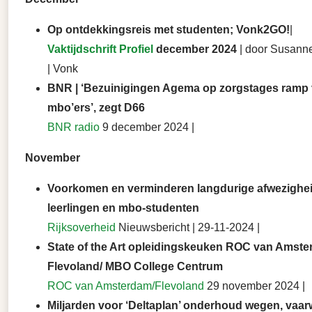
Op ontdekkingsreis met studenten; Vonk2GO!
|
Vaktijdschrift Profiel
december 2024
| door
Susanne
| Vonk
BNR | ‘Bezuinigingen Agema op zorgstages ramp
mbo’ers’, zegt D66
BNR radio
9 december 2024 |
November
Voorkomen en verminderen langdurige afwezighe
leerlingen en mbo-studenten
Rijksoverheid
Nieuwsbericht | 29-11-2024 |
State of the Art opleidingskeuken ROC van Amste
Flevoland/ MBO College Centrum
ROC van Amsterdam/Flevoland
29 november 2024 |
Miljarden voor ‘Deltaplan’ onderhoud wegen, vaa