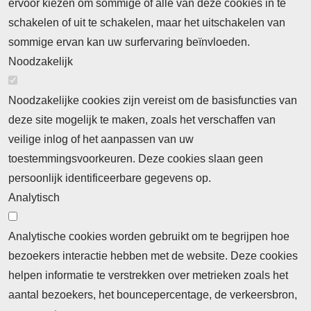
ervoor kiezen om sommige of alle van deze cookies in te
Neem contact op
Algemene Leveringsvoorwaarden
schakelen of uit te schakelen, maar het uitschakelen van
Cookieverklaring
Privacyverklaring
sommige ervan kan uw surfervaring beïnvloeden.
Noodzakelijk
Noodzakelijke cookies zijn vereist om de basisfuncties van
deze site mogelijk te maken, zoals het verschaffen van
Abonnement
veilige inlog of het aanpassen van uw
toestemmingsvoorkeuren. Deze cookies slaan geen
Abonnementinformatie
Inlogprocedure
persoonlijk identificeerbare gegevens op.
Nieuws
Analytisch
Laatste nieuws
Columns
Thema's
Meld u aan voor onze nieuwsbrief
Analytische cookies worden gebruikt om te begrijpen hoe
bezoekers interactie hebben met de website. Deze cookies
Ontvang 2 keer per maand de nieuwsbrief met
helpen informatie te verstrekken over metrieken zoals het
persberichten, actualiteiten, nieuws en personalia uit het
aantal bezoekers, het bouncepercentage, de verkeersbron,
beroepsonderwijs.