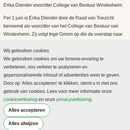
Erika Diender voorzitter College van Bestuur Windesheim
Per 1 juni is Erika Diender door de Raad van Toezicht
benoemd als voorzitter van het College van Bestuur van
Windesheim. Zij volgt Inge Grimm op die de overstap naar
hogeschool Saxion maakt.
Wij gebruiken cookies
Lees het hele bericht
We gebruiken cookies om uw browse-ervaring te
verbeteren, ons verkeer te analyseren en
07 juni 2025
gepersonaliseerde inhoud of advertenties weer te geven.
Onderwijs
Management
Door op 'Alles accepteren' te klikken, stemt u in met ons
Ilse van de Pas nieuwe bestuurder Sint Lucas per 15-8
gebruik van cookies. Lees voor meer informatie onze
De raad van toezicht is verheugd te kunnen melden dat Ilse
cookieverklaring
en onze
privacyverklaring
.
van de Pas vanaf 15 augustus de rol van bestuurder
Alles accepteren
overneemt van Ruud Rabelink. Ilse zal met André Gehring
een collegiaal bestuur vormen om samen met de directie en
Alles afwijzen
alle medewerkers de ambities van SintLucas te realiseren.