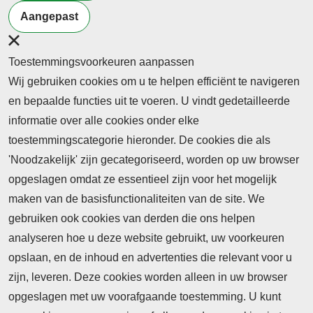
Aangepast
Lees het hele bericht
1
2
3
...
12
Toestemmingsvoorkeuren aanpassen
Wij gebruiken cookies om u te helpen efficiënt te navigeren
en bepaalde functies uit te voeren. U vindt gedetailleerde
informatie over alle cookies onder elke
toestemmingscategorie hieronder. De cookies die als
'Noodzakelijk' zijn gecategoriseerd, worden op uw browser
opgeslagen omdat ze essentieel zijn voor het mogelijk
maken van de basisfunctionaliteiten van de site. We
Abonnement
gebruiken ook cookies van derden die ons helpen
Nieuws
analyseren hoe u deze website gebruikt, uw voorkeuren
opslaan, en de inhoud en advertenties die relevant voor u
Meld je aan voor de nieuwsbrief
zijn, leveren. Deze cookies worden alleen in uw browser
opgeslagen met uw voorafgaande toestemming. U kunt