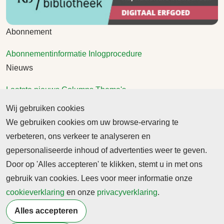
Abonnement
Abonnementinformatie
Inlogprocedure
Nieuws
Laatste nieuws
Columns
Thema's
Meld u aan voor onze nieuwsbrief
Wij gebruiken cookies
We gebruiken cookies om uw browse-ervaring te
Ontvang 2 keer per maand de nieuwsbrief met
verbeteren, ons verkeer te analyseren en
persberichten, actualiteiten, nieuws en personalia uit het
gepersonaliseerde inhoud of advertenties weer te geven.
beroepsonderwijs.
Door op 'Alles accepteren' te klikken, stemt u in met ons
gebruik van cookies. Lees voor meer informatie onze
cookieverklaring
en onze
privacyverklaring
.
Alles accepteren
©2026 Profiel Actueel