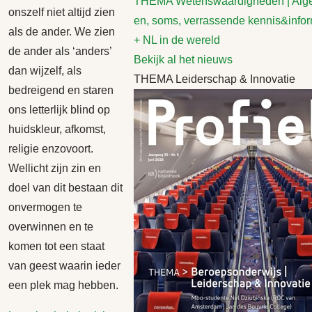
THEMA Wetenswaardigheden | Al
onszelf niet altijd zien
en, soms, verrassende kennis&infor
als de ander. We zien
+ NL in de wereld
de ander als ‘anders’
Bekijk al het nieuws
dan wijzelf, als
THEMA Leiderschap & Innovatie
bedreigend en staren
ons letterlijk blind op
huidskleur, afkomst,
religie enzovoort.
Wellicht zijn zin en
doel van dit bestaan dit
onvermogen te
overwinnen en te
komen tot een staat
van geest waarin ieder
een plek mag hebben.