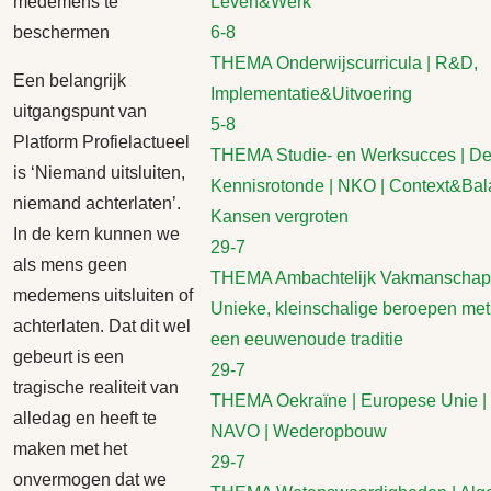
medemens te
Leven&Werk
beschermen
6-8
THEMA Onderwijscurricula | R&D,
Een belangrijk
Implementatie&Uitvoering
uitgangspunt van
5-8
Platform Profielactueel
THEMA Studie- en Werksucces | D
is ‘Niemand uitsluiten,
Kennisrotonde | NKO | Context&Bal
niemand achterlaten’.
Kansen vergroten
In de kern kunnen we
29-7
als mens geen
THEMA Ambachtelijk Vakmanschap 
medemens uitsluiten of
Unieke, kleinschalige beroepen met
achterlaten. Dat dit wel
een eeuwenoude traditie
gebeurt is een
29-7
tragische realiteit van
THEMA Oekraïne | Europese Unie |
alledag en heeft te
NAVO | Wederopbouw
maken met het
29-7
onvermogen dat we