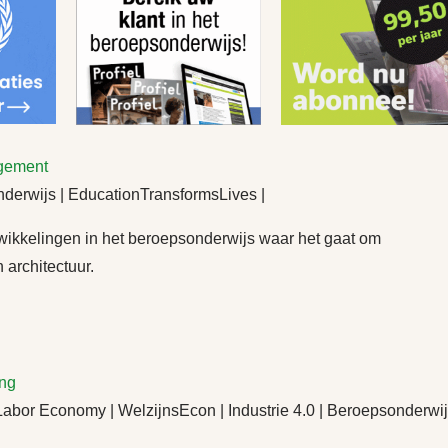
gement
erwijs | EducationTransformsLives |
kkelingen in het beroepsonderwijs waar het gaat om
 architectuur.
ng
bor Economy | WelzijnsEcon | Industrie 4.0 | Beroepsonderwi