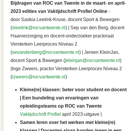
Bijdragen van ROC van Twente in de maart- en april-
2023 edities van Vaktijdschrift Profiel Online
-
door Saskia Leetink-Kruse, docent Sport & Bewegen
(
sleetink@rocvantwente.nl
) | Sep van den Berg, docent
Haarverzorging en docent-onderzoeker practoraat
Versterken Leerproces Niveau 2
(
sevandenberg@rocvantwente.nl
) | Jeroen KleinJan,
docent Sport & Bewegen (
jkleinjan@rocvantwente.nl
)
|Inge Zweers, practor Versterken Leerproces Niveau 2
(
izweers@rocvantwente.nl
)
Kleine(re) klassen: beter voor student en docent
| Een bundeling van ervaringen van
opleidingsteams op ROC van Twente
Vaktijdschrift Profiel
april 2023-uitgave |
Samen leren over het werken met kleine(re)
klassen | Docenten slaan handen ineen in een