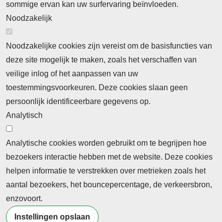
sommige ervan kan uw surfervaring beïnvloeden.
Noodzakelijk
Noodzakelijke cookies zijn vereist om de basisfuncties van
deze site mogelijk te maken, zoals het verschaffen van
Abonnement
veilige inlog of het aanpassen van uw
toestemmingsvoorkeuren. Deze cookies slaan geen
Abonnementinformatie
Inlogprocedure
persoonlijk identificeerbare gegevens op.
Nieuws
Analytisch
Laatste nieuws
Columns
Thema's
Meld u aan voor onze nieuwsbrief
Analytische cookies worden gebruikt om te begrijpen hoe
bezoekers interactie hebben met de website. Deze cookies
Ontvang 2 keer per maand de nieuwsbrief met
helpen informatie te verstrekken over metrieken zoals het
persberichten, actualiteiten, nieuws en personalia uit het
aantal bezoekers, het bouncepercentage, de verkeersbron,
beroepsonderwijs.
enzovoort.
Instellingen opslaan