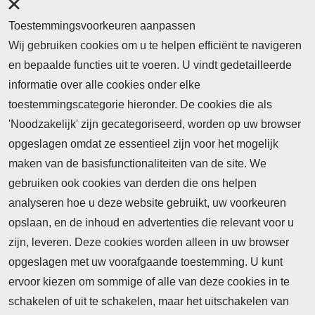
Toestemmingsvoorkeuren aanpassen
Wij gebruiken cookies om u te helpen efficiënt te navigeren
en bepaalde functies uit te voeren. U vindt gedetailleerde
informatie over alle cookies onder elke
toestemmingscategorie hieronder. De cookies die als
'Noodzakelijk' zijn gecategoriseerd, worden op uw browser
opgeslagen omdat ze essentieel zijn voor het mogelijk
maken van de basisfunctionaliteiten van de site. We
Abonnement
gebruiken ook cookies van derden die ons helpen
analyseren hoe u deze website gebruikt, uw voorkeuren
Nieuws
opslaan, en de inhoud en advertenties die relevant voor u
Meld je aan voor de nieuwsbrief
zijn, leveren. Deze cookies worden alleen in uw browser
opgeslagen met uw voorafgaande toestemming. U kunt
ervoor kiezen om sommige of alle van deze cookies in te
Neem contact op
Algemene Leveringsvoorwaarden
schakelen of uit te schakelen, maar het uitschakelen van
Cookieverklaring
Privacyverklaring