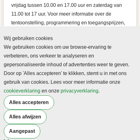
vrijdag tussen 10.00 en 17.00 uur en zaterdag van
11.00 tot 17 uur. Voor meer informatie over de
tentoonstelling, programmering en toegangsprijzen,
zie
onze website
.
Wij gebruiken cookies
Deze tentoonstelling wordt mede mogelijk gemaakt
We gebruiken cookies om uw browse-ervaring te
door Stichting 1940-1945, Verzetsmuseum
verbeteren, ons verkeer te analyseren en
Amsterdam, Acomo, Nationale Nederlanden,
gepersonaliseerde inhoud of advertenties weer te geven.
Open.nl, VFonds en Het Genootschap voor het
Door op 'Alles accepteren' te klikken, stemt u in met ons
Nationaal Archief.
gebruik van cookies. Lees voor meer informatie onze
cookieverklaring
en onze
privacyverklaring
.
Foto
van herbegrafenis Hannie Schaft op 27
Alles accepteren
november 1945. Fotograaf: Henk
Blansjaar/Anefo
Alles afwijzen
Terug naar nieuwsoverzicht
Aangepast