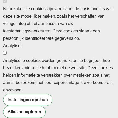
Noodzakelijke cookies zijn vereist om de basisfuncties van
deze site mogelijk te maken, zoals het verschaffen van
Abonnement
veilige inlog of het aanpassen van uw
toestemmingsvoorkeuren. Deze cookies slaan geen
Abonnementinformatie
Inlogprocedure
persoonlijk identificeerbare gegevens op.
Nieuws
Analytisch
Laatste nieuws
Columns
Thema's
Meld u aan voor onze nieuwsbrief
Analytische cookies worden gebruikt om te begrijpen hoe
bezoekers interactie hebben met de website. Deze cookies
Ontvang 2 keer per maand de nieuwsbrief met
helpen informatie te verstrekken over metrieken zoals het
persberichten, actualiteiten, nieuws en personalia uit het
aantal bezoekers, het bouncepercentage, de verkeersbron,
beroepsonderwijs.
enzovoort.
Instellingen opslaan
Alles accepteren
©2026 Profiel Actueel