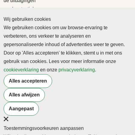
de uitdagingen
rondom textiel en
milieu het hoofd te
Wij gebruiken cookies
bieden.
We gebruiken cookies om uw browse-ervaring te
verbeteren, ons verkeer te analyseren en
Lees dit artikel
gepersonaliseerde inhoud of advertenties weer te geven.
Door op 'Alles accepteren' te klikken, stemt u in met ons
gebruik van cookies. Lees voor meer informatie onze
Bekijk recente
cookieverklaring
en onze
privacyverklaring
.
edities
Alles accepteren
Alles afwijzen
THEMA
THEMA
THEMA
Leiderschap
Beroepsonderwijs&burgerschap
Beroepsonderwi
Aangepast
& Innovatie
| Begeleiding v
mei - 2026
studenten
juni - 2026
Toestemmingsvoorkeuren aanpassen