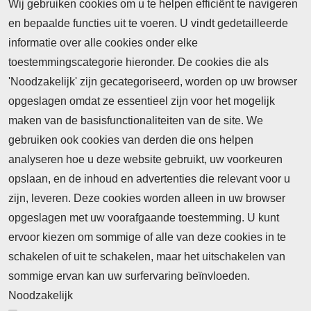
april - 2026
Wij gebruiken cookies om u te helpen efficiënt te navigeren
en bepaalde functies uit te voeren. U vindt gedetailleerde
informatie over alle cookies onder elke
toestemmingscategorie hieronder. De cookies die als
'Noodzakelijk' zijn gecategoriseerd, worden op uw browser
opgeslagen omdat ze essentieel zijn voor het mogelijk
maken van de basisfunctionaliteiten van de site. We
Abonnement
gebruiken ook cookies van derden die ons helpen
Nieuws
analyseren hoe u deze website gebruikt, uw voorkeuren
opslaan, en de inhoud en advertenties die relevant voor u
Meld je aan voor de nieuwsbrief
zijn, leveren. Deze cookies worden alleen in uw browser
opgeslagen met uw voorafgaande toestemming. U kunt
ervoor kiezen om sommige of alle van deze cookies in te
Neem contact op
Algemene Leveringsvoorwaarden
schakelen of uit te schakelen, maar het uitschakelen van
Cookieverklaring
Privacyverklaring
sommige ervan kan uw surfervaring beïnvloeden.
Noodzakelijk