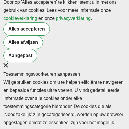
Door op 'Alles accepteren' te klikken, stemt u in met ons
gebruik van cookies. Lees voor meer informatie onze
cookieverklaring
en onze
privacyverklaring
.
Abonneren op Profiel
Alles accepteren
Actueel?
Alles afwijzen
Abonneer u nu op het online vaktijdschrift en krijg
Aangepast
toegang tot alle artikelen en u kunt de online
uitgaves van het vaktijdschrift lezen.
Toestemmingsvoorkeuren aanpassen
Abonneren vaktijdschrift
Wij gebruiken cookies om u te helpen efficiënt te navigeren
en bepaalde functies uit te voeren. U vindt gedetailleerde
informatie over alle cookies onder elke
toestemmingscategorie hieronder. De cookies die als
'Noodzakelijk' zijn gecategoriseerd, worden op uw browser
opgeslagen omdat ze essentieel zijn voor het mogelijk