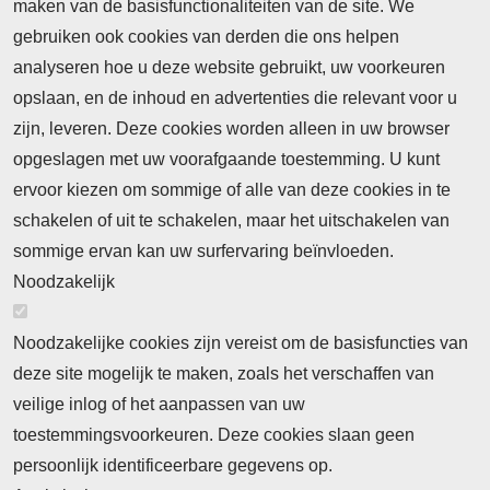
maken van de basisfunctionaliteiten van de site. We
Abonnement
gebruiken ook cookies van derden die ons helpen
Nieuws
analyseren hoe u deze website gebruikt, uw voorkeuren
opslaan, en de inhoud en advertenties die relevant voor u
Meld je aan voor de nieuwsbrief
zijn, leveren. Deze cookies worden alleen in uw browser
opgeslagen met uw voorafgaande toestemming. U kunt
ervoor kiezen om sommige of alle van deze cookies in te
Neem contact op
Algemene Leveringsvoorwaarden
schakelen of uit te schakelen, maar het uitschakelen van
Cookieverklaring
Privacyverklaring
sommige ervan kan uw surfervaring beïnvloeden.
Noodzakelijk
Noodzakelijke cookies zijn vereist om de basisfuncties van
deze site mogelijk te maken, zoals het verschaffen van
Abonnement
veilige inlog of het aanpassen van uw
toestemmingsvoorkeuren. Deze cookies slaan geen
Abonnementinformatie
Inlogprocedure
persoonlijk identificeerbare gegevens op.
Nieuws