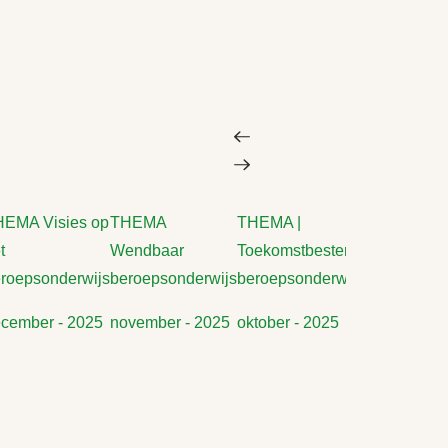
EMA Visies op
THEMA
THEMA |
THEMA
t
Wendbaar
Toekomstbestendig
Duurzaa
roepsonderwijs
beroepsonderwijs
beroepsonderwijs
beroepson
cember - 2025
november - 2025
oktober - 2025
september