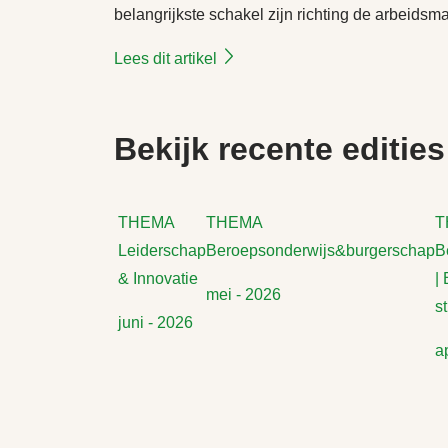
belangrijkste schakel zijn richting de arbeidsma
Lees dit artikel
Bekijk recente edities
THEMA
THEMA
T
Leiderschap
Beroepsonderwijs&burgerschap
B
& Innovatie
|
mei - 2026
s
juni - 2026
a