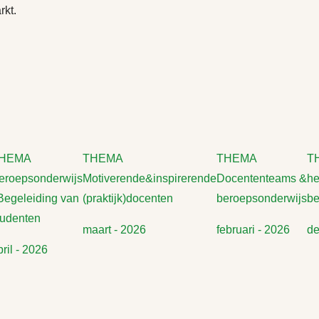
rkt.
HEMA
THEMA
THEMA
TH
eroepsonderwijs
Motiverende&inspirerende
Docententeams &
he
 Begeleiding van
(praktijk)docenten
beroepsonderwijs
be
tudenten
maart - 2026
februari - 2026
de
pril - 2026