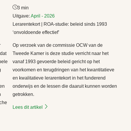
3 min
Uitgave:
April - 2026
Lerarentekort | ROA-studie: beleid sinds 1993
‘onvoldoende effectief’
r
Op verzoek van de commissie OCW van de
 dat
Tweede Kamer is deze studie verricht naar het
pele
vanaf 1993 gevoerde beleid gericht op het
g
voorkomen en terugdringen van het kwantitatieve
en kwalitatieve lerarentekort in het funderend
een
onderwijs en de lessen die daaruit kunnen worden
n
getrokken.
sche
Lees dit artikel