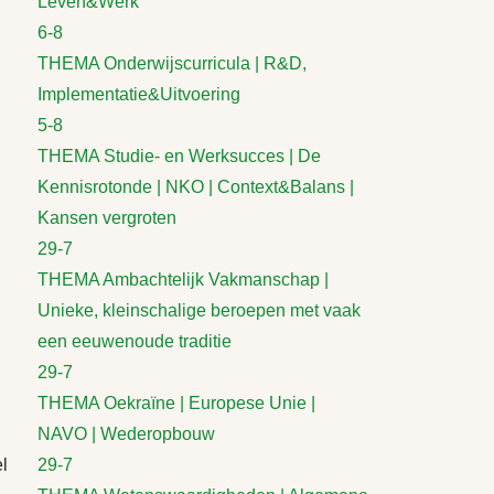
Leven&Werk
6-8
THEMA Onderwijscurricula | R&D,
Implementatie&Uitvoering
5-8
THEMA Studie- en Werksucces | De
Kennisrotonde | NKO | Context&Balans |
Kansen vergroten
29-7
THEMA Ambachtelijk Vakmanschap |
Unieke, kleinschalige beroepen met vaak
een eeuwenoude traditie
29-7
THEMA Oekraïne | Europese Unie |
NAVO | Wederopbouw
l
29-7