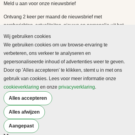
Meld u aan voor onze nieuwsbrief
Ontvang 2 keer per maand de nieuwsbrief met
persberichten, actualiteiten, nieuws en personalia uit het
beroepsonderwijs.
Wij gebruiken cookies
We gebruiken cookies om uw browse-ervaring te
verbeteren, ons verkeer te analyseren en
gepersonaliseerde inhoud of advertenties weer te geven.
Door op 'Alles accepteren' te klikken, stemt u in met ons
©2026 Profiel Actueel
gebruik van cookies. Lees voor meer informatie onze
Designed & Powered by
VWA digital agency
cookieverklaring
en onze
privacyverklaring
.
Alles accepteren
Alles afwijzen
Aangepast