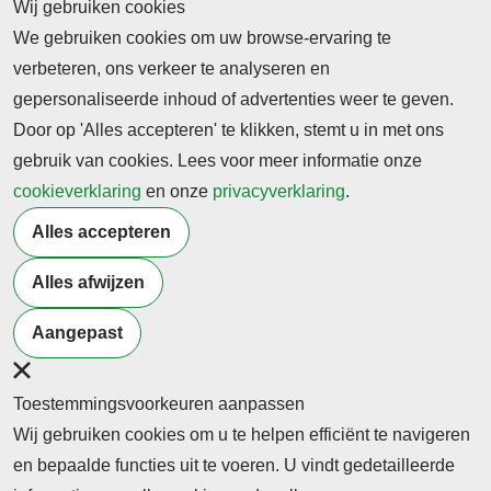
achterblijven. De hoogste tijd voor een Kennisinstituut
Wij gebruiken cookies
Duurzaamheid in het beroepsonderwijs.
We gebruiken cookies om uw browse-ervaring te
verbeteren, ons verkeer te analyseren en
Lees alle berichten van dit THEMA
gepersonaliseerde inhoud of advertenties weer te geven.
Door op 'Alles accepteren' te klikken, stemt u in met ons
29 juli 2026
gebruik van cookies. Lees voor meer informatie onze
Innovatie
Onderwijs
Overheid
Samenleving
cookieverklaring
en onze
privacyverklaring
.
THEMA Hybride leren&werken | Leeromgevingen |
Methodes | Competenties
Alles accepteren
Deze THEMA webpagina gaat in op de ontwikkeling van
Alles afwijzen
hybride onderwijs- en werkmodellen.
Aangepast
Lees alle berichten van dit THEMA
1
2
3
...
13
Toestemmingsvoorkeuren aanpassen
Wij gebruiken cookies om u te helpen efficiënt te navigeren
en bepaalde functies uit te voeren. U vindt gedetailleerde