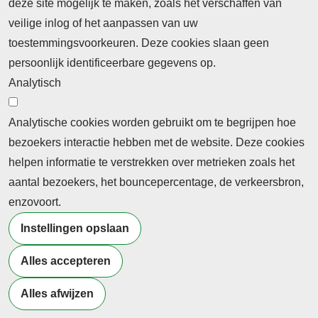
deze site mogelijk te maken, zoals het verschaffen van
Abonnement
veilige inlog of het aanpassen van uw
toestemmingsvoorkeuren. Deze cookies slaan geen
Abonnementinformatie
Inlogprocedure
persoonlijk identificeerbare gegevens op.
Nieuws
Analytisch
Laatste nieuws
Columns
Thema's
Meld u aan voor onze nieuwsbrief
Analytische cookies worden gebruikt om te begrijpen hoe
bezoekers interactie hebben met de website. Deze cookies
Ontvang 2 keer per maand de nieuwsbrief met
helpen informatie te verstrekken over metrieken zoals het
persberichten, actualiteiten, nieuws en personalia uit het
aantal bezoekers, het bouncepercentage, de verkeersbron,
beroepsonderwijs.
enzovoort.
Instellingen opslaan
Alles accepteren
©2026 Profiel Actueel
Alles afwijzen
Designed & Powered by
VWA digital agency