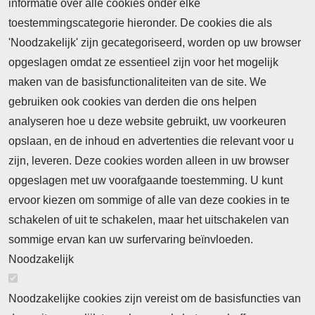
informatie over alle cookies onder elke
toestemmingscategorie hieronder. De cookies die als
'Noodzakelijk' zijn gecategoriseerd, worden op uw browser
opgeslagen omdat ze essentieel zijn voor het mogelijk
maken van de basisfunctionaliteiten van de site. We
Abonnement
gebruiken ook cookies van derden die ons helpen
Nieuws
analyseren hoe u deze website gebruikt, uw voorkeuren
opslaan, en de inhoud en advertenties die relevant voor u
Meld je aan voor de nieuwsbrief
zijn, leveren. Deze cookies worden alleen in uw browser
opgeslagen met uw voorafgaande toestemming. U kunt
ervoor kiezen om sommige of alle van deze cookies in te
Neem contact op
Algemene Leveringsvoorwaarden
schakelen of uit te schakelen, maar het uitschakelen van
Cookieverklaring
Privacyverklaring
sommige ervan kan uw surfervaring beïnvloeden.
Noodzakelijk
Noodzakelijke cookies zijn vereist om de basisfuncties van