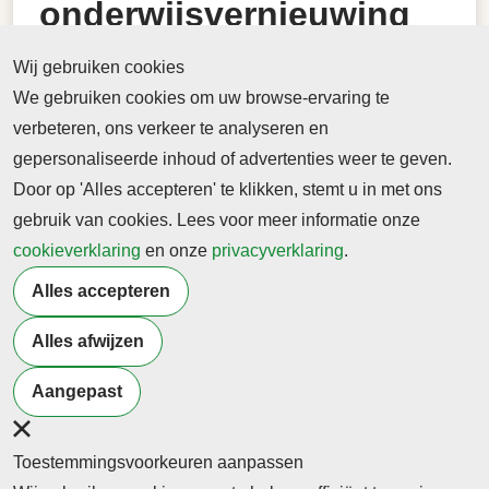
onderwijsvernieuwing
met een
Wij gebruiken cookies
Comeniusbeurs! | NKO
We gebruiken cookies om uw browse-ervaring te
verbeteren, ons verkeer te analyseren en
Werk aan onderwijsvernieuwing met een
gepersonaliseerde inhoud of advertenties weer te geven.
Comeniusbeurs! | NKO
Door op 'Alles accepteren' te klikken, stemt u in met ons
gebruik van cookies. Lees voor meer informatie onze
19 maart 2026
cookieverklaring
Werk aan onderwijsvernieuwing met een
en onze
privacyverklaring
.
Comeniusbeurs! | NKO
Alles accepteren
-> Lees hier de online versie
Alles afwijzen
Terug naar nieuwsoverzicht
Aangepast
Toestemmingsvoorkeuren aanpassen