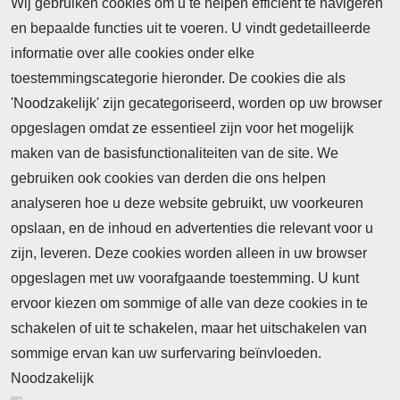
Wij gebruiken cookies om u te helpen efficiënt te navigeren
en bepaalde functies uit te voeren. U vindt gedetailleerde
informatie over alle cookies onder elke
toestemmingscategorie hieronder. De cookies die als
'Noodzakelijk' zijn gecategoriseerd, worden op uw browser
opgeslagen omdat ze essentieel zijn voor het mogelijk
maken van de basisfunctionaliteiten van de site. We
Abonnement
gebruiken ook cookies van derden die ons helpen
Nieuws
analyseren hoe u deze website gebruikt, uw voorkeuren
opslaan, en de inhoud en advertenties die relevant voor u
Meld je aan voor de nieuwsbrief
zijn, leveren. Deze cookies worden alleen in uw browser
opgeslagen met uw voorafgaande toestemming. U kunt
ervoor kiezen om sommige of alle van deze cookies in te
Neem contact op
Algemene Leveringsvoorwaarden
schakelen of uit te schakelen, maar het uitschakelen van
Cookieverklaring
Privacyverklaring
sommige ervan kan uw surfervaring beïnvloeden.
Noodzakelijk