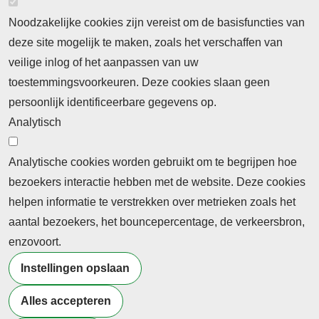
Noodzakelijke cookies zijn vereist om de basisfuncties van
deze site mogelijk te maken, zoals het verschaffen van
Abonnement
veilige inlog of het aanpassen van uw
toestemmingsvoorkeuren. Deze cookies slaan geen
Abonnementinformatie
Inlogprocedure
persoonlijk identificeerbare gegevens op.
Nieuws
Analytisch
Laatste nieuws
Columns
Thema's
Meld u aan voor onze nieuwsbrief
Analytische cookies worden gebruikt om te begrijpen hoe
bezoekers interactie hebben met de website. Deze cookies
Ontvang 2 keer per maand de nieuwsbrief met
helpen informatie te verstrekken over metrieken zoals het
persberichten, actualiteiten, nieuws en personalia uit het
aantal bezoekers, het bouncepercentage, de verkeersbron,
beroepsonderwijs.
enzovoort.
Instellingen opslaan
Alles accepteren
©2026 Profiel Actueel