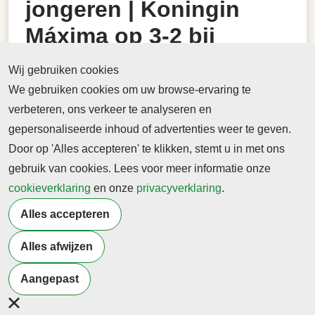
jongeren | Koningin
Máxima op 3-2 bij
leernetwerk van MIND
Wij gebruiken cookies
Us
We gebruiken cookies om uw browse-ervaring te
verbeteren, ons verkeer te analyseren en
Mentale gezondheid jongeren | Koningin Máxima op
gepersonaliseerde inhoud of advertenties weer te geven.
3-2 bij leernetwerk van MIND Us
Door op 'Alles accepteren' te klikken, stemt u in met ons
gebruik van cookies. Lees voor meer informatie onze
27 januari 2026
cookieverklaring
Mentale gezondheid jongeren | Koningin Máxima op
en onze
privacyverklaring
.
3-2 bij leernetwerk van MIND Us
Alles accepteren
-> Lees hier de online versie
Alles afwijzen
Terug naar nieuwsoverzicht
Aangepast