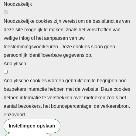
Noodzakelijk
Noodzakelijke cookies zijn vereist om de basisfuncties van
deze site mogelijk te maken, zoals het verschaffen van
Abonnement
veilige inlog of het aanpassen van uw
toestemmingsvoorkeuren. Deze cookies slaan geen
Abonnementinformatie
Inlogprocedure
persoonlijk identificeerbare gegevens op.
Nieuws
Analytisch
Laatste nieuws
Columns
Thema's
Meld u aan voor onze nieuwsbrief
Analytische cookies worden gebruikt om te begrijpen hoe
bezoekers interactie hebben met de website. Deze cookies
Ontvang 2 keer per maand de nieuwsbrief met
helpen informatie te verstrekken over metrieken zoals het
persberichten, actualiteiten, nieuws en personalia uit het
aantal bezoekers, het bouncepercentage, de verkeersbron,
beroepsonderwijs.
enzovoort.
Instellingen opslaan