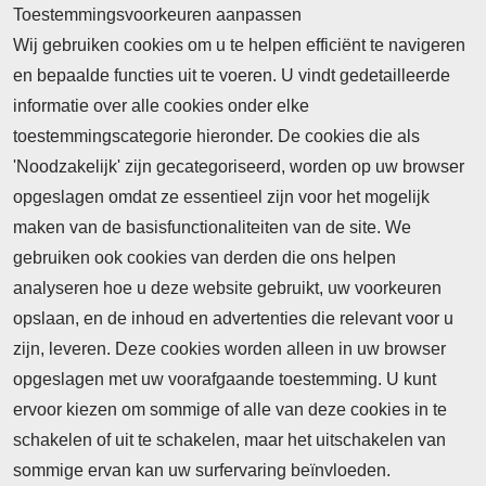
Toestemmingsvoorkeuren aanpassen
Wij gebruiken cookies om u te helpen efficiënt te navigeren
en bepaalde functies uit te voeren. U vindt gedetailleerde
informatie over alle cookies onder elke
toestemmingscategorie hieronder. De cookies die als
'Noodzakelijk' zijn gecategoriseerd, worden op uw browser
opgeslagen omdat ze essentieel zijn voor het mogelijk
maken van de basisfunctionaliteiten van de site. We
Abonnement
gebruiken ook cookies van derden die ons helpen
Nieuws
analyseren hoe u deze website gebruikt, uw voorkeuren
opslaan, en de inhoud en advertenties die relevant voor u
Meld je aan voor de nieuwsbrief
zijn, leveren. Deze cookies worden alleen in uw browser
opgeslagen met uw voorafgaande toestemming. U kunt
ervoor kiezen om sommige of alle van deze cookies in te
Neem contact op
Algemene Leveringsvoorwaarden
schakelen of uit te schakelen, maar het uitschakelen van
Cookieverklaring
Privacyverklaring
sommige ervan kan uw surfervaring beïnvloeden.