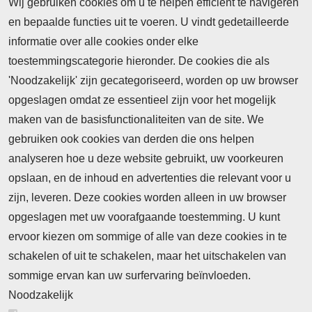
Wij gebruiken cookies om u te helpen efficiënt te navigeren
en bepaalde functies uit te voeren. U vindt gedetailleerde
informatie over alle cookies onder elke
toestemmingscategorie hieronder. De cookies die als
'Noodzakelijk' zijn gecategoriseerd, worden op uw browser
opgeslagen omdat ze essentieel zijn voor het mogelijk
maken van de basisfunctionaliteiten van de site. We
Abonnement
gebruiken ook cookies van derden die ons helpen
Nieuws
analyseren hoe u deze website gebruikt, uw voorkeuren
opslaan, en de inhoud en advertenties die relevant voor u
Meld je aan voor de nieuwsbrief
zijn, leveren. Deze cookies worden alleen in uw browser
opgeslagen met uw voorafgaande toestemming. U kunt
ervoor kiezen om sommige of alle van deze cookies in te
Neem contact op
Algemene Leveringsvoorwaarden
schakelen of uit te schakelen, maar het uitschakelen van
Cookieverklaring
Privacyverklaring
sommige ervan kan uw surfervaring beïnvloeden.
Noodzakelijk