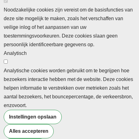
Noodzakelijke cookies zijn vereist om de basisfuncties van
deze site mogelijk te maken, zoals het verschaffen van
Abonnement
veilige inlog of het aanpassen van uw
toestemmingsvoorkeuren. Deze cookies slaan geen
Abonnementinformatie
Inlogprocedure
persoonlijk identificeerbare gegevens op.
Nieuws
Analytisch
Laatste nieuws
Columns
Thema's
Meld u aan voor onze nieuwsbrief
Analytische cookies worden gebruikt om te begrijpen hoe
bezoekers interactie hebben met de website. Deze cookies
Ontvang 2 keer per maand de nieuwsbrief met
helpen informatie te verstrekken over metrieken zoals het
persberichten, actualiteiten, nieuws en personalia uit het
aantal bezoekers, het bouncepercentage, de verkeersbron,
beroepsonderwijs.
enzovoort.
Instellingen opslaan
Alles accepteren
©2026 Profiel Actueel