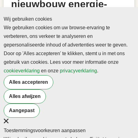
nieuwbouw energie-
neutraal Gilde
Wij gebruiken cookies
Vakcollege Techniek
We gebruiken cookies om uw browse-ervaring te
verbeteren, ons verkeer te analyseren en
Koning opent 19-2 nieuwbouw energie-neutraal
gepersonaliseerde inhoud of advertenties weer te geven.
Gilde Vakcollege Techniek
Door op 'Alles accepteren' te klikken, stemt u in met ons
gebruik van cookies. Lees voor meer informatie onze
29 januari 2025
cookieverklaring
Koning opent 19-2 nieuwbouw energie-neutraal
en onze
privacyverklaring
.
Gilde Vakcollege Techniek
Alles accepteren
-> Lees hier de online versie
Alles afwijzen
Terug naar nieuwsoverzicht
Aangepast
Toestemmingsvoorkeuren aanpassen