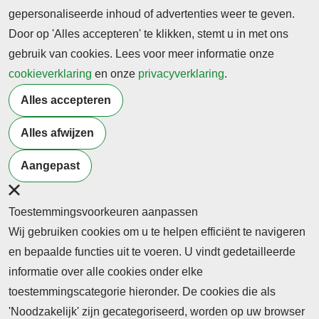
arbeidsmarkt.
gepersonaliseerde inhoud of advertenties weer te geven.
Door op 'Alles accepteren' te klikken, stemt u in met ons
Samenwerking is daarbij de sleutel tot succes. In
gebruik van cookies. Lees voor meer informatie onze
Groenpact slaan bedrijfsleven, onderwijs en
cookieverklaring
en onze
privacyverklaring
.
overheid de handen ineen om het groene kennis- en
Alles accepteren
innovatiesysteem in Nederland verder te versterken.
Meer over Groenpact
Alles afwijzen
Terug naar nieuwsoverzicht
Aangepast
Toestemmingsvoorkeuren aanpassen
Wij gebruiken cookies om u te helpen efficiënt te navigeren
en bepaalde functies uit te voeren. U vindt gedetailleerde
informatie over alle cookies onder elke
toestemmingscategorie hieronder. De cookies die als
'Noodzakelijk' zijn gecategoriseerd, worden op uw browser