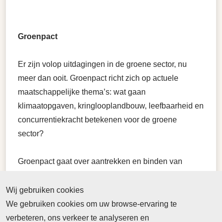
Groenpact
Er zijn volop uitdagingen in de groene sector, nu
meer dan ooit. Groenpact richt zich op actuele
maatschappelijke thema’s: wat gaan
klimaatopgaven, kringlooplandbouw, leefbaarheid en
concurrentiekracht betekenen voor de groene
sector?
Groenpact gaat over aantrekken en binden van
talenten, leren en innoveren. De opgaven waar we
voor staan zijn groot. Ze vragen om continue
Wij gebruiken cookies
vernieuwing van het onderwijs, innovaties in de
We gebruiken cookies om uw browse-ervaring te
praktijk en inspelen op de veranderende
verbeteren, ons verkeer te analyseren en