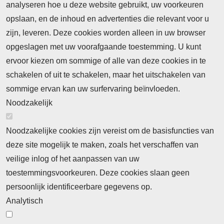
Nieuws
analyseren hoe u deze website gebruikt, uw voorkeuren
opslaan, en de inhoud en advertenties die relevant voor u
Meld je aan voor de nieuwsbrief
zijn, leveren. Deze cookies worden alleen in uw browser
opgeslagen met uw voorafgaande toestemming. U kunt
ervoor kiezen om sommige of alle van deze cookies in te
Neem contact op
Algemene Leveringsvoorwaarden
schakelen of uit te schakelen, maar het uitschakelen van
Cookieverklaring
Privacyverklaring
sommige ervan kan uw surfervaring beïnvloeden.
Noodzakelijk
Noodzakelijke cookies zijn vereist om de basisfuncties van
deze site mogelijk te maken, zoals het verschaffen van
Abonnement
veilige inlog of het aanpassen van uw
toestemmingsvoorkeuren. Deze cookies slaan geen
Abonnementinformatie
Inlogprocedure
persoonlijk identificeerbare gegevens op.
Nieuws
Analytisch
Laatste nieuws
Columns
Thema's