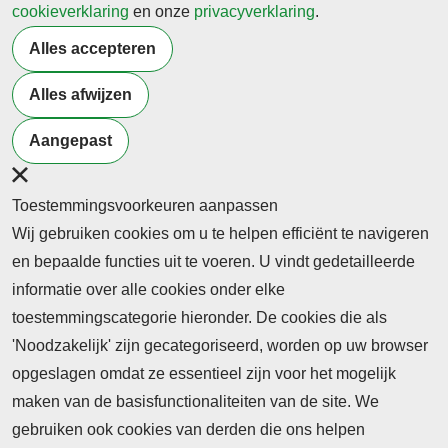
Rijnmond: een samenwerkingsverband waar ook het
cookieverklaring
en onze
privacyverklaring
.
HMC deel van uitmaakt.
Alles accepteren
(Bron: HMC)
Alles afwijzen
Terug naar nieuwsoverzicht
Aangepast
Toestemmingsvoorkeuren aanpassen
Wij gebruiken cookies om u te helpen efficiënt te navigeren
en bepaalde functies uit te voeren. U vindt gedetailleerde
informatie over alle cookies onder elke
toestemmingscategorie hieronder. De cookies die als
'Noodzakelijk' zijn gecategoriseerd, worden op uw browser
opgeslagen omdat ze essentieel zijn voor het mogelijk
maken van de basisfunctionaliteiten van de site. We
Abonnement
gebruiken ook cookies van derden die ons helpen