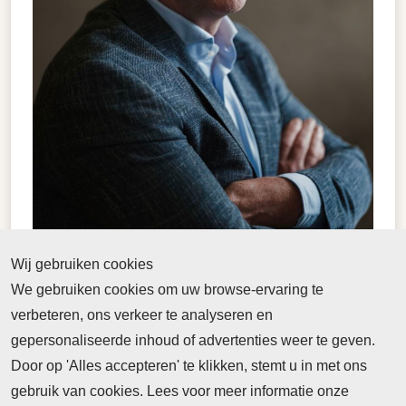
Erik neemt heel wat ervaring mee. Hij trekt als
Wij gebruiken cookies
directeur-bestuurder van Diergaarde Blijdorp de deur
We gebruiken cookies om uw browse-ervaring te
achter zich dicht en keert terug in het onderwijs. Voor
verbeteren, ons verkeer te analyseren en
zijn functie bij de diergaarde werkte hij namelijk al
gepersonaliseerde inhoud of advertenties weer te geven.
jarenlang in het onderwijs. Onder andere bij het
Door op 'Alles accepteren' te klikken, stemt u in met ons
Libanon Lyceum en was hij betrokken bij TechForce
gebruik van cookies. Lees voor meer informatie onze