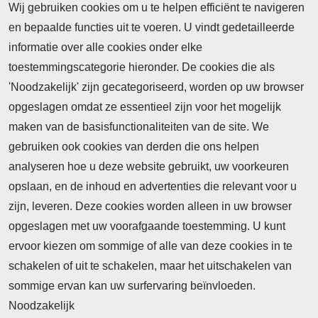
Wij gebruiken cookies om u te helpen efficiënt te navigeren
en bepaalde functies uit te voeren. U vindt gedetailleerde
informatie over alle cookies onder elke
toestemmingscategorie hieronder. De cookies die als
'Noodzakelijk' zijn gecategoriseerd, worden op uw browser
opgeslagen omdat ze essentieel zijn voor het mogelijk
maken van de basisfunctionaliteiten van de site. We
Abonnement
gebruiken ook cookies van derden die ons helpen
Nieuws
analyseren hoe u deze website gebruikt, uw voorkeuren
opslaan, en de inhoud en advertenties die relevant voor u
Meld je aan voor de nieuwsbrief
zijn, leveren. Deze cookies worden alleen in uw browser
opgeslagen met uw voorafgaande toestemming. U kunt
ervoor kiezen om sommige of alle van deze cookies in te
Neem contact op
Algemene Leveringsvoorwaarden
schakelen of uit te schakelen, maar het uitschakelen van
Cookieverklaring
Privacyverklaring
sommige ervan kan uw surfervaring beïnvloeden.
Noodzakelijk