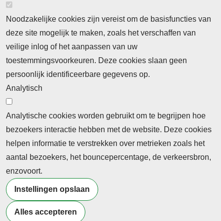
Noodzakelijke cookies zijn vereist om de basisfuncties van
deze site mogelijk te maken, zoals het verschaffen van
Abonnement
veilige inlog of het aanpassen van uw
toestemmingsvoorkeuren. Deze cookies slaan geen
Abonnementinformatie
Inlogprocedure
persoonlijk identificeerbare gegevens op.
Nieuws
Analytisch
Laatste nieuws
Columns
Thema's
Meld u aan voor onze nieuwsbrief
Analytische cookies worden gebruikt om te begrijpen hoe
bezoekers interactie hebben met de website. Deze cookies
Ontvang 2 keer per maand de nieuwsbrief met
helpen informatie te verstrekken over metrieken zoals het
persberichten, actualiteiten, nieuws en personalia uit het
aantal bezoekers, het bouncepercentage, de verkeersbron,
beroepsonderwijs.
enzovoort.
Instellingen opslaan
Alles accepteren