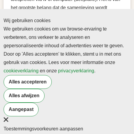
het grootste belang dat de samenleving wordt
opgevoed en zo goed als mogelijk wordt beschermd
Wij gebruiken cookies
tegen nadelige invloeden en geschoold om
We gebruiken cookies om uw browse-ervaring te
manipulatie en fraude te voorkomen.
verbeteren, ons verkeer te analyseren en
gepersonaliseerde inhoud of advertenties weer te geven.
Door op 'Alles accepteren' te klikken, stemt u in met ons
gebruik van cookies. Lees voor meer informatie onze
cookieverklaring
en onze
privacyverklaring
.
Terug naar nieuwsoverzicht
Alles accepteren
Alles afwijzen
Meer artikelen van
Innovatie
Samenleving
Aangepast
Toestemmingsvoorkeuren aanpassen