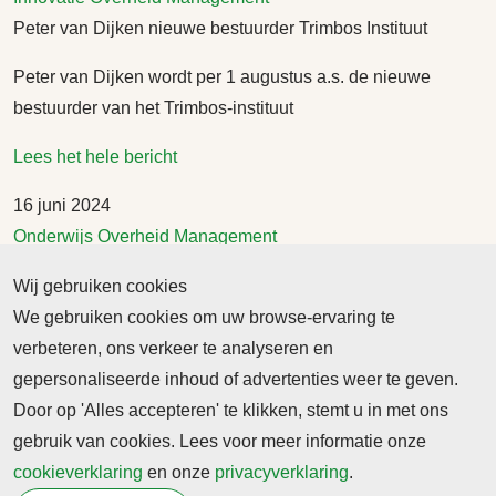
Peter van Dijken nieuwe bestuurder Trimbos Instituut
Peter van Dijken wordt per 1 augustus a.s. de nieuwe
bestuurder van het Trimbos-instituut
Lees het hele bericht
16 juni 2024
Onderwijs
Overheid
Management
Louise Elffers per 1 september a.s. voorzitter Onderwijsraad
Wij gebruiken cookies
Vanaf 1 september a.s. is Louise Elffers voorzitter van de
We gebruiken cookies om uw browse-ervaring te
Onderwijsraad.
verbeteren, ons verkeer te analyseren en
gepersonaliseerde inhoud of advertenties weer te geven.
Lees het hele bericht
Door op 'Alles accepteren' te klikken, stemt u in met ons
gebruik van cookies. Lees voor meer informatie onze
12 juni 2024
cookieverklaring
en onze
privacyverklaring
.
Overheid
Management