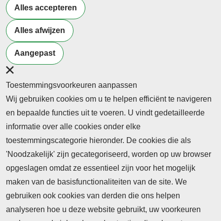
Rob de Werd directeur Kennis en Strategie bij OCW
Alles accepteren
Rob de Werd start per 26 augustus 2024 als directeur
Alles afwijzen
Kennis en Strategie bij het ministerie van OCW
Aangepast
Lees het hele bericht
1
2
3
...
5
Toestemmingsvoorkeuren aanpassen
Wij gebruiken cookies om u te helpen efficiënt te navigeren
en bepaalde functies uit te voeren. U vindt gedetailleerde
informatie over alle cookies onder elke
toestemmingscategorie hieronder. De cookies die als
'Noodzakelijk' zijn gecategoriseerd, worden op uw browser
opgeslagen omdat ze essentieel zijn voor het mogelijk
maken van de basisfunctionaliteiten van de site. We
Abonnement
gebruiken ook cookies van derden die ons helpen
Nieuws
analyseren hoe u deze website gebruikt, uw voorkeuren