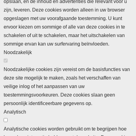
opslaan, en de inhoud en advertenties die relevant voor u
Meld je aan voor de nieuwsbrief
zijn, leveren. Deze cookies worden alleen in uw browser
opgeslagen met uw voorafgaande toestemming. U kunt
ervoor kiezen om sommige of alle van deze cookies in te
Neem contact op
Algemene Leveringsvoorwaarden
schakelen of uit te schakelen, maar het uitschakelen van
Cookieverklaring
Privacyverklaring
sommige ervan kan uw surfervaring beïnvloeden.
Noodzakelijk
Noodzakelijke cookies zijn vereist om de basisfuncties van
deze site mogelijk te maken, zoals het verschaffen van
Abonnement
veilige inlog of het aanpassen van uw
toestemmingsvoorkeuren. Deze cookies slaan geen
Abonnementinformatie
Inlogprocedure
persoonlijk identificeerbare gegevens op.
Nieuws
Analytisch
Laatste nieuws
Columns
Thema's
Meld u aan voor onze nieuwsbrief
Analytische cookies worden gebruikt om te begrijpen hoe