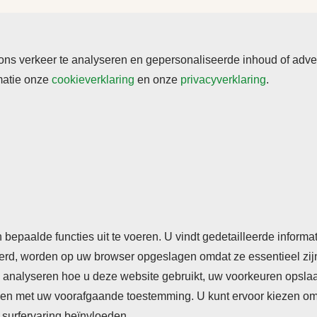
s verkeer te analyseren en gepersonaliseerde inhoud of adverte
rmatie onze
cookieverklaring
en onze
privacyverklaring
.
rden
Cookieverklaring
Privacyverklaring
n bepaalde functies uit te voeren. U vindt gedetailleerde inform
seerd, worden op uw browser opgeslagen omdat ze essentieel zij
analyseren hoe u deze website gebruikt, uw voorkeuren opslaan,
n met uw voorafgaande toestemming. U kunt ervoor kiezen om so
surfervaring beïnvloeden.