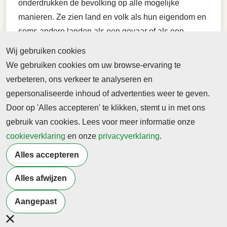
onderdrukken de bevolking op alle mogelijke
manieren. Ze zien land en volk als hun eigendom en
soms andere landen als een gevaar of als een
toekomstig bezit op hun verlanglijstje. Hun
Wij gebruiken cookies
‘verdienmodel’ is ‘divide and conquer’, verdeeldheid
We gebruiken cookies om uw browse-ervaring te
en veroveren. En er is altijd wel een reden te
verbeteren, ons verkeer te analyseren en
bedenken om een conflict te veroorzaken. Zie
gepersonaliseerde inhoud of advertenties weer te geven.
Caesar, de Europese koningshuizen, de Chinese
Door op 'Alles accepteren' te klikken, stemt u in met ons
keizers, Napoleon, Hitler en nu Poetin.
gebruik van cookies. Lees voor meer informatie onze
cookieverklaring
en onze
privacyverklaring
.
Terug naar nieuwsoverzicht
Alles accepteren
Alles afwijzen
Meer artikelen van
Burgerschap
Samenleving
Aangepast