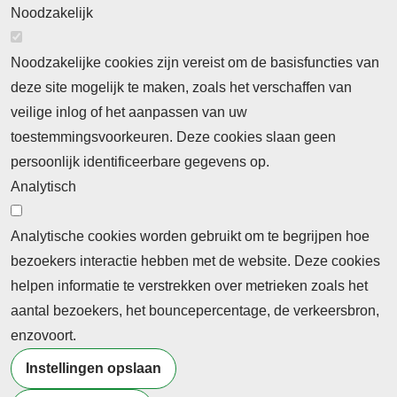
Noodzakelijk
Noodzakelijke cookies zijn vereist om de basisfuncties van
deze site mogelijk te maken, zoals het verschaffen van
Abonnement
veilige inlog of het aanpassen van uw
toestemmingsvoorkeuren. Deze cookies slaan geen
Abonnementinformatie
Inlogprocedure
persoonlijk identificeerbare gegevens op.
Nieuws
Analytisch
Laatste nieuws
Columns
Thema's
Meld u aan voor onze nieuwsbrief
Analytische cookies worden gebruikt om te begrijpen hoe
bezoekers interactie hebben met de website. Deze cookies
Ontvang 2 keer per maand de nieuwsbrief met
helpen informatie te verstrekken over metrieken zoals het
persberichten, actualiteiten, nieuws en personalia uit het
aantal bezoekers, het bouncepercentage, de verkeersbron,
beroepsonderwijs.
enzovoort.
Instellingen opslaan