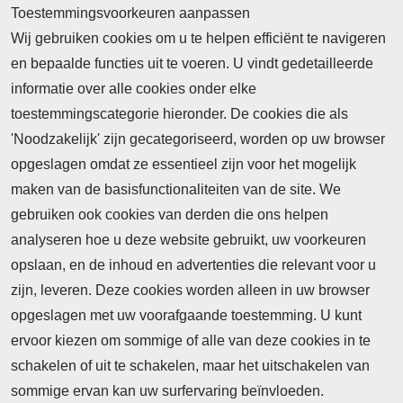
Toestemmingsvoorkeuren aanpassen
Wij gebruiken cookies om u te helpen efficiënt te navigeren
en bepaalde functies uit te voeren. U vindt gedetailleerde
informatie over alle cookies onder elke
toestemmingscategorie hieronder. De cookies die als
'Noodzakelijk' zijn gecategoriseerd, worden op uw browser
opgeslagen omdat ze essentieel zijn voor het mogelijk
maken van de basisfunctionaliteiten van de site. We
Abonnement
gebruiken ook cookies van derden die ons helpen
Nieuws
analyseren hoe u deze website gebruikt, uw voorkeuren
opslaan, en de inhoud en advertenties die relevant voor u
Meld je aan voor de nieuwsbrief
zijn, leveren. Deze cookies worden alleen in uw browser
opgeslagen met uw voorafgaande toestemming. U kunt
ervoor kiezen om sommige of alle van deze cookies in te
Neem contact op
Algemene Leveringsvoorwaarden
schakelen of uit te schakelen, maar het uitschakelen van
Cookieverklaring
Privacyverklaring
sommige ervan kan uw surfervaring beïnvloeden.