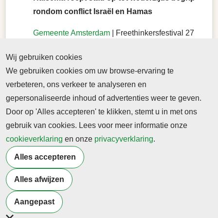
rondom conflict Israël en Hamas
Gemeente Amsterdam
| Freethinkersfestival 27
oktober 2023 |
Wij gebruiken cookies
In haar openingsspeech van het
We gebruiken cookies om uw browse-ervaring te
Vrijdenkersfestival in De Balie op 27 oktober jl,
verbeteren, ons verkeer te analyseren en
vroeg burgemeester Halsema de stad tot
gepersonaliseerde inhoud of advertenties weer te geven.
wederzijds begrip rondom het conflict tussen
Door op 'Alles accepteren' te klikken, stemt u in met ons
Israël en Hamas. Dit deed zij tijdens de thema-
gebruik van cookies. Lees voor meer informatie onze
avond waarbij de queer community centraal
cookieverklaring
en onze
privacyverklaring
.
staat.
Alles accepteren
Alles afwijzen
Terug naar nieuwsoverzicht
Aangepast