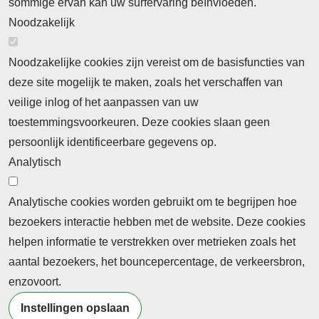
sommige ervan kan uw surfervaring beïnvloeden.
Noodzakelijk
Noodzakelijke cookies zijn vereist om de basisfuncties van
deze site mogelijk te maken, zoals het verschaffen van
Abonnement
veilige inlog of het aanpassen van uw
toestemmingsvoorkeuren. Deze cookies slaan geen
Abonnementinformatie
Inlogprocedure
persoonlijk identificeerbare gegevens op.
Nieuws
Analytisch
Laatste nieuws
Columns
Thema's
Meld u aan voor onze nieuwsbrief
Analytische cookies worden gebruikt om te begrijpen hoe
bezoekers interactie hebben met de website. Deze cookies
Ontvang 2 keer per maand de nieuwsbrief met
helpen informatie te verstrekken over metrieken zoals het
persberichten, actualiteiten, nieuws en personalia uit het
aantal bezoekers, het bouncepercentage, de verkeersbron,
beroepsonderwijs.
enzovoort.
Instellingen opslaan