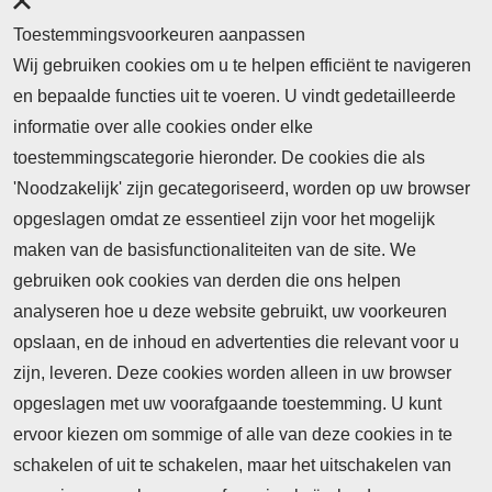
Toestemmingsvoorkeuren aanpassen
Wij gebruiken cookies om u te helpen efficiënt te navigeren
en bepaalde functies uit te voeren. U vindt gedetailleerde
informatie over alle cookies onder elke
toestemmingscategorie hieronder. De cookies die als
'Noodzakelijk' zijn gecategoriseerd, worden op uw browser
opgeslagen omdat ze essentieel zijn voor het mogelijk
maken van de basisfunctionaliteiten van de site. We
Abonnement
gebruiken ook cookies van derden die ons helpen
Nieuws
analyseren hoe u deze website gebruikt, uw voorkeuren
opslaan, en de inhoud en advertenties die relevant voor u
Meld je aan voor de nieuwsbrief
zijn, leveren. Deze cookies worden alleen in uw browser
opgeslagen met uw voorafgaande toestemming. U kunt
ervoor kiezen om sommige of alle van deze cookies in te
Neem contact op
Algemene Leveringsvoorwaarden
schakelen of uit te schakelen, maar het uitschakelen van
Cookieverklaring
Privacyverklaring