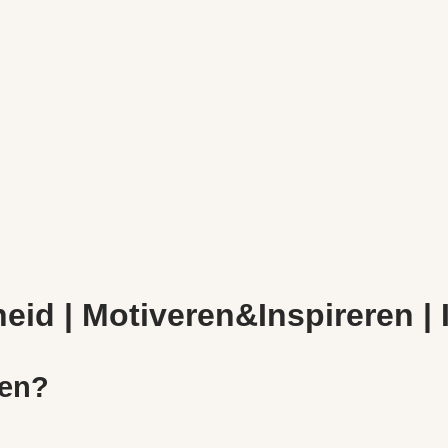
id | Motiveren&Inspireren |
ven?