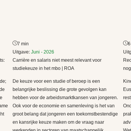
7 min
6
Uitgave:
Juni - 2026
Uit
ts:
Carrière en salaris niet meest relevant voor
Rec
studiekeuze in het mbo | ROA
nog
de;
De keuze voor een studie of beroep is een
Kin
 de
belangrijke beslissing die grote gevolgen kan
Eus
de
hebben voor de arbeidsmarktkansen van jongeren.
res
rame
Ook voor de economie en samenleving is het van
Ond
cht
groot belang dat jongeren een toekomstbestendige
pra
en kansrijke keuze maken om de vraag naar
adv
werkenden in sectoren van maatschappelijk
Wet